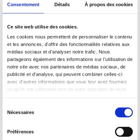
m
Consentement
Détails
À propos des cookies
*
Ce site web utilise des cookies.
Les cookies nous permettent de personnaliser le contenu
et les annonces, d'offrir des fonctionnalités relatives aux
médias sociaux et d'analyser notre trafic. Nous
partageons également des informations sur l'utilisation de
notre site avec nos partenaires de médias sociaux, de
publicité et d'analyse, qui peuvent combiner celles-ci
avec d'autres informations que vous leur avez fournies
Envoyer
ou qu'ils ont collectées lors de votre utilisation de leurs
services.
Sélection
Nécessaires
du
consentement
Ou alors…
Préférences