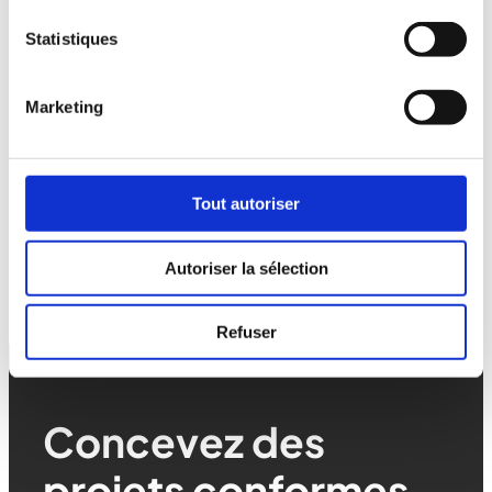
Parlez-nous de votre projet ou
Statistiques
posez toutes vos questions par
email
:
Marketing
Email
Tout autoriser
contact@mo-up.com
Autoriser la sélection
Refuser
Concevez des
projets conformes