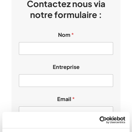
Contactez nous via
notre formulaire :
Nom
*
E
Entreprise
n
t
r
e
p
Email
*
r
i
s
e
N
o
Message
*