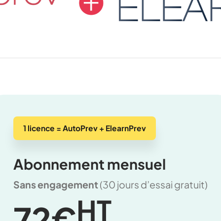
1 licence = AutoPrev + ElearnPrev
Abonnement mensuel
Sans engagement
(30 jours d’essai gratuit)
HT
72€