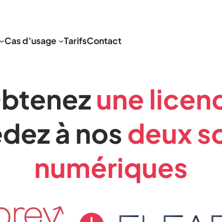
Cas d’usage
Tarifs
Contact
btenez
une licen
édez à nos
deux so
numériques