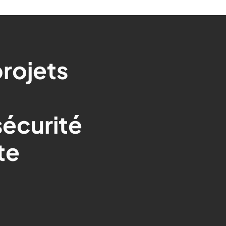
rojets
sécurité
te