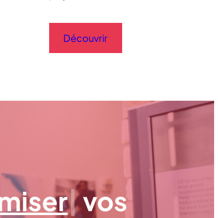
Découvrir
miser
|
vos