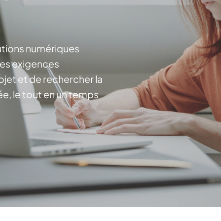
lutions numériques
les exigences
jet et de rechercher la
ée, le tout en un temps