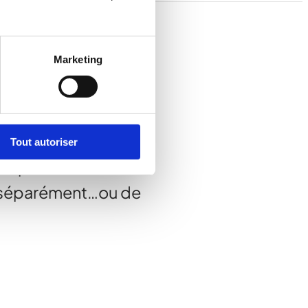
Marketing
ions
AutoPrev
et
Tout autoriser
ev
peuvent être
s séparément…ou de