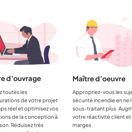
re d’ouvrage
Maître d’oeuvre
z toutes les
Appropriez-vous les suj
urations de votre projet
sécurité incendie en ne 
ps réel et optimisez vos
sous-traitant plus. Aug
ions de la conception à
votre réactivité client et
aison. Réduisez très
marges