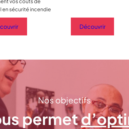
ent vos coûts de
l en sécurité incendie
couvrir
Découvrir
Nos objectifs
us permet
d’opti