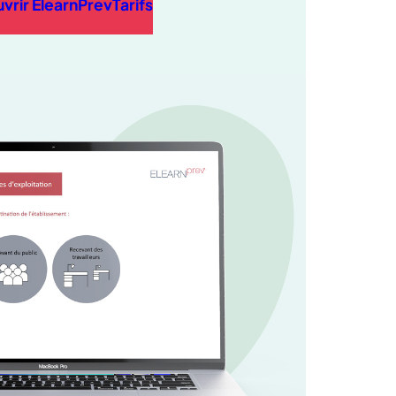
vrir ElearnPrev
Tarifs