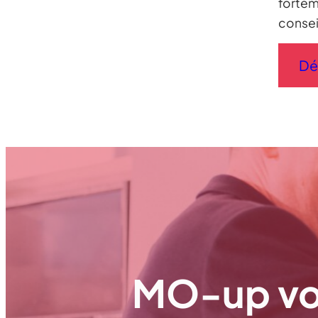
fortem
consei
Dé
MO-up vo