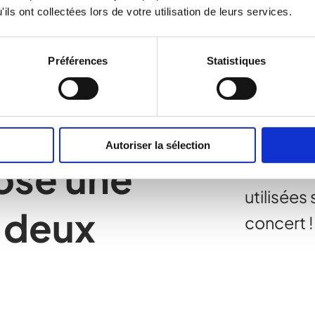
Nos solutions
ils ont collectées lors de votre utilisation de leurs services.
Préférences
Statistiques
Les solut
Autoriser la sélection
ose une
ElearnPr
utilisée
 deux
concert !