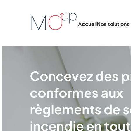
Accueil
Nos solutions
Concevez des p
conformes aux
règlements de s
incendie en tou