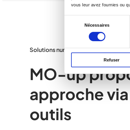
vous leur avez fournies ou qu'
Sélection
Nécessaires
du
consentement
Solutions numériques
Refuser
MO-up prop
approche via
outils