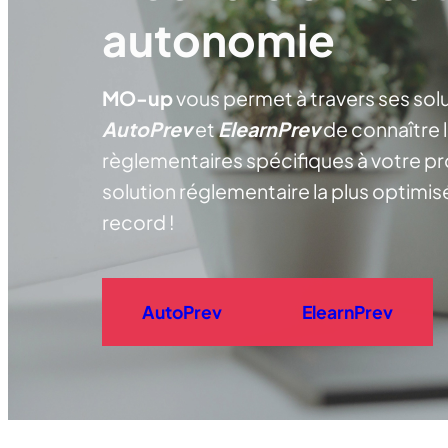
autonomie
MO-up
vous permet à travers ses so
AutoPrev
et
ElearnPrev
de connaître 
règlementaires spécifiques à votre pro
solution réglementaire la plus optimis
record !
AutoPrev
ElearnPrev