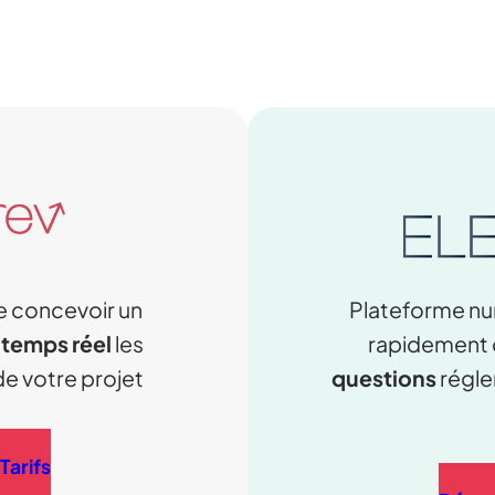
e concevoir un
Plateforme nu
 temps réel
les
rapidement 
e votre projet
questions
régle
Tarifs