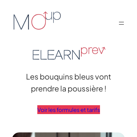
Aller
au
contenu
Les bouquins bleus vont
prendre la poussière !
Voir les formules et tarifs