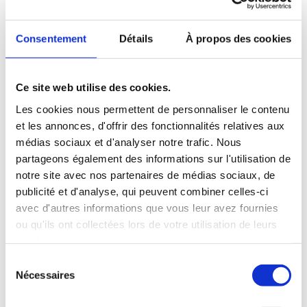
une longue formation
et une grande
expérience pour obtenir une
Consentement
Détails
À propos des cookies
information pertinente, prenant en
compte tous les paramètres de
Ce site web utilise des cookies.
votre établissement.
Les cookies nous permettent de personnaliser le contenu
et les annonces, d'offrir des fonctionnalités relatives aux
médias sociaux et d'analyser notre trafic. Nous
Avec
ElearnPrev
vous pouvez :
partageons également des informations sur l'utilisation de
notre site avec nos partenaires de médias sociaux, de
publicité et d'analyse, qui peuvent combiner celles-ci
avec d'autres informations que vous leur avez fournies
ou qu'ils ont collectées lors de votre utilisation de leurs
services.
Sélection
Nécessaires
du
consentement